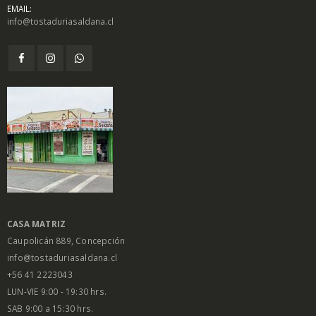
EMAIL:
info@tostaduriasaldana.cl
$
1.450
$
1.450
0
0
out
out
of
of
5
5
Salsa Inglesa
Salsa Inglesa
Gourmet Lt
Gourmet Lt
$
5.200
$
5.200
0
0
out
out
of
of
5
5
CASA MATRIZ
Caupolicán 889, Concepción
info@tostaduriasaldana.cl
+56 41 2223043
LUN-VIE 9:00 - 19:30 hrs.
SAB 9:00 a 15:30 hrs.