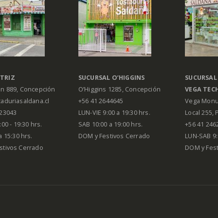
TRIZ
SUCURSAL O’HIGGINS
SUCURSAL
án 889, Concepción
O’Higgins 1285, Concepción
VEGA
TEC
aduriasaldana.cl
+56 41 2644645
Vega Monu
223043
LUN-VIE 9:00 a 19:30 hrs.
Local 255, 
00 - 19:30 hrs.
SAB 10:00 a 19:00 hrs.
+56 41 246
a 15:30 hrs.
DOM y Festivos Cerrado
LUN-SAB 9:
stivos Cerrado
DOM y Festi