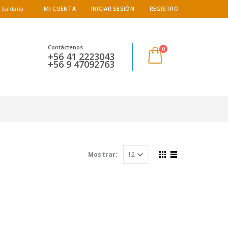
 Saldaña
MI CUENTA
INICIAR SESIÓN
REGISTRO
Contáctenos
0
+56 41 2223043
+56 9 47092763
Mostrar: