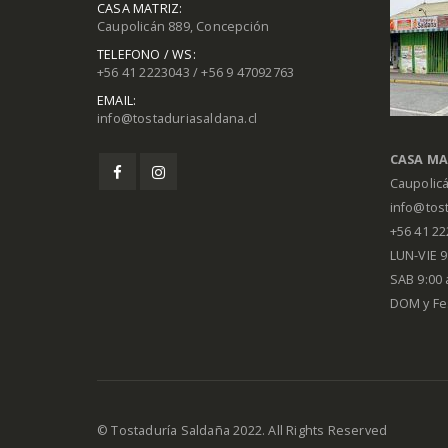
CASA MATRIZ:
Caupolicán 889, Concepción
TELEFONO / WS:
+56 41 2223043 / +56 9 47092763
EMAIL:
info@tostaduriasaldana.cl
CASA MA
Caupolic
info@tost
+56 41 2
LUN-VIE 9:
SAB 9:00 
DOM y Fe
© Tostaduría Saldaña 2022. All Rights Reserved