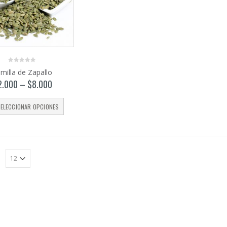
0
milla de Zapallo
out
of
2.000
–
$
8.000
5
ELECCIONAR OPCIONES
: