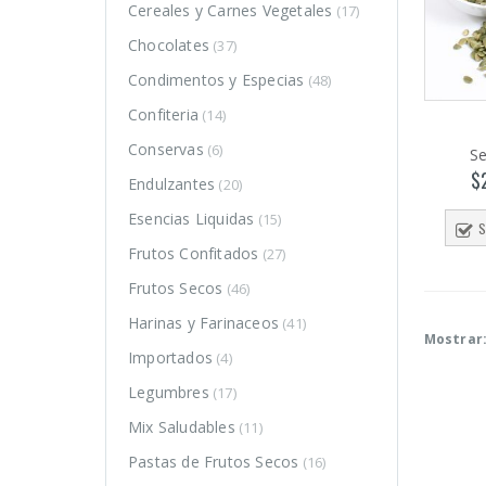
Cereales y Carnes Vegetales
(17)
Chocolates
(37)
Condimentos y Especias
(48)
Confiteria
(14)
Conservas
(6)
Se
$
Endulzantes
(20)
Esencias Liquidas
(15)
S
Frutos Confitados
(27)
Frutos Secos
(46)
Harinas y Farinaceos
(41)
Mostrar
Importados
(4)
Legumbres
(17)
o
o
Mix Saludables
(11)
mo
mo
Pastas de Frutos Secos
(16)