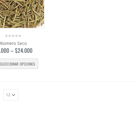
0
Romero Seco
out
of
.000
–
$
24.000
5
ELECCIONAR OPCIONES
: