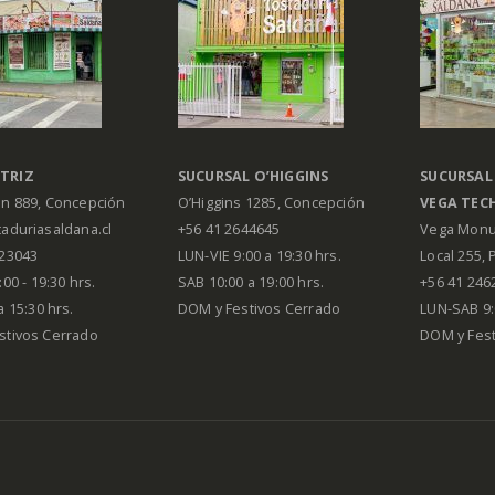
TRIZ
SUCURSAL O’HIGGINS
SUCURSAL
án 889, Concepción
O’Higgins 1285, Concepción
VEGA
TEC
aduriasaldana.cl
+56 41 2644645
Vega Monu
223043
LUN-VIE 9:00 a 19:30 hrs.
Local 255, 
00 - 19:30 hrs.
SAB 10:00 a 19:00 hrs.
+56 41 246
a 15:30 hrs.
DOM y Festivos Cerrado
LUN-SAB 9:
stivos Cerrado
DOM y Festi