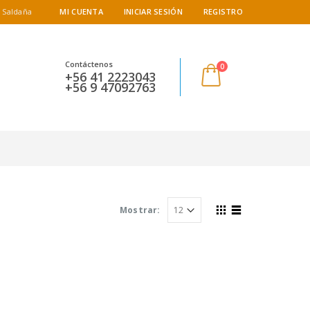
 Saldaña
MI CUENTA
INICIAR SESIÓN
REGISTRO
Contáctenos
0
+56 41 2223043
+56 9 47092763
Mostrar: