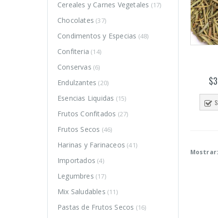
Cereales y Carnes Vegetales
(17)
Chocolates
(37)
Condimentos y Especias
(48)
Confiteria
(14)
Conservas
(6)
$
3
Endulzantes
(20)
Esencias Liquidas
(15)
S
Frutos Confitados
(27)
Frutos Secos
(46)
Harinas y Farinaceos
(41)
Mostrar
Importados
(4)
Legumbres
(17)
o
o
Mix Saludables
(11)
mo
mo
Pastas de Frutos Secos
(16)