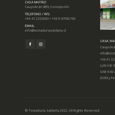
CASA MATRIZ:
Caupolicán 889, Concepción
TELEFONO / WS:
+56 41 2223043 / +56 9 47092763
EMAIL:
info@tostaduriasaldana.cl
CASA MA
Caupolic
info@tost
+56 41 2
LUN-VIE 9:
SAB 9:00 
DOM y Fe
© Tostaduría Saldaña 2022. All Rights Reserved