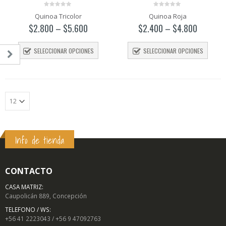
0
0
Quinoa Tricolor
Quinoa Roja
out
out
of
of
$
2.800
–
$
5.600
$
2.400
–
$
4.800
5
5
SELECCIONAR OPCIONES
SELECCIONAR OPCIONES
Info de tienda
o
o
mo
mo
CONTACTO
CASA MATRIZ:
Caupolicán 889, Concepción
TELEFONO / WS:
+56 41 2223043 / +56 9 47092763