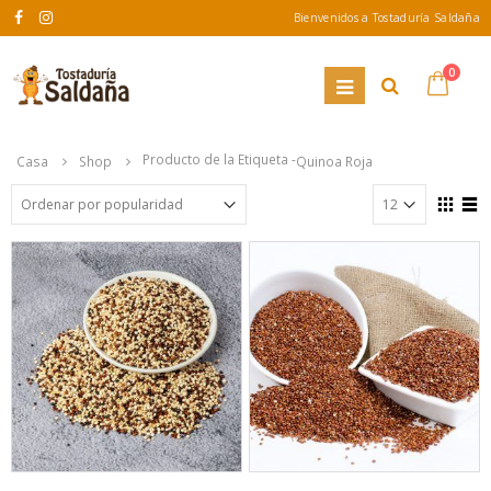
Bienvenidos a Tostaduría Saldaña
0
Producto de la Etiqueta -
Casa
Shop
Quinoa Roja