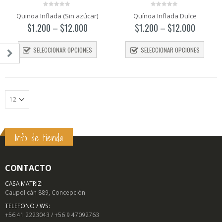
0
0
Quinoa Inflada (Sin azúcar)
Quínoa Inflada Dulce
out
out
of
of
$
1.200
–
$
12.000
$
1.200
–
$
12.000
5
5
SELECCIONAR OPCIONES
SELECCIONAR OPCIONES
Info de tienda
o
o
mo
mo
CONTACTO
CASA MATRIZ:
Caupolicán 889, Concepción
TELEFONO / WS:
+56 41 2223043 / +56 9 47092763