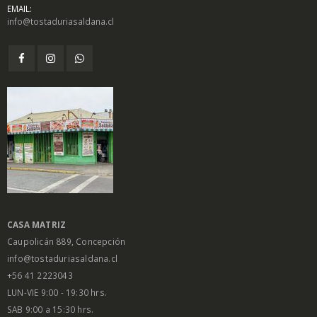
EMAIL:
info@tostaduriasaldana.cl
$
1.450
$
1.450
0
0
out
out
of
of
5
5
Salsa Inglesa
Salsa Inglesa
Gourmet Lt
Gourmet Lt
$
5.200
$
5.200
0
0
out
out
of
of
5
5
CASA MATRIZ
Caupolicán 889, Concepción
info@tostaduriasaldana.cl
+56 41 2223043
LUN-VIE 9:00 - 19:30 hrs.
SAB 9:00 a 15:30 hrs.