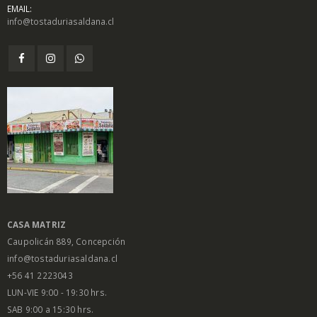
EMAIL:
info@tostaduriasaldana.cl
$
1.450
$
1.450
0
0
out
out
of
of
5
5
Salsa Inglesa
Salsa Inglesa
Gourmet Lt
Gourmet Lt
$
5.200
$
5.200
0
0
out
out
of
of
5
5
CASA MATRIZ
Caupolicán 889, Concepción
info@tostaduriasaldana.cl
+56 41 2223043
LUN-VIE 9:00 - 19:30 hrs.
SAB 9:00 a 15:30 hrs.