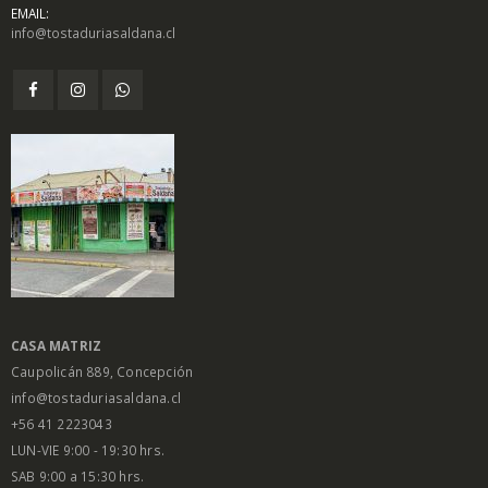
EMAIL:
info@tostaduriasaldana.cl
$
1.450
$
1.450
0
0
out
out
of
of
5
5
Salsa Inglesa
Salsa Inglesa
Gourmet Lt
Gourmet Lt
$
5.200
$
5.200
0
0
out
out
of
of
5
5
CASA MATRIZ
Caupolicán 889, Concepción
info@tostaduriasaldana.cl
+56 41 2223043
LUN-VIE 9:00 - 19:30 hrs.
SAB 9:00 a 15:30 hrs.