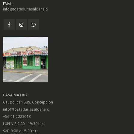
EMAIL:
info@tostaduriasaldana.cl
$
1.450
$
1.450
0
0
out
out
of
of
5
5
Salsa Inglesa
Salsa Inglesa
Gourmet Lt
Gourmet Lt
$
5.200
$
5.200
0
0
out
out
of
of
5
5
CASA MATRIZ
Caupolicán 889, Concepción
info@tostaduriasaldana.cl
+56 41 2223043
LUN-VIE 9:00 - 19:30 hrs.
SAB 9:00 a 15:30 hrs.