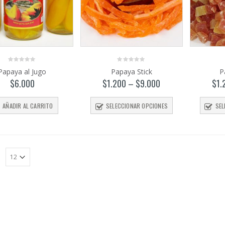
0
0
Papaya al Jugo
Papaya Stick
P
out
out
of
of
$
6.000
$
1.200
–
$
9.000
$
1.
5
5
AÑADIR AL CARRITO
SELECCIONAR OPCIONES
SEL
: