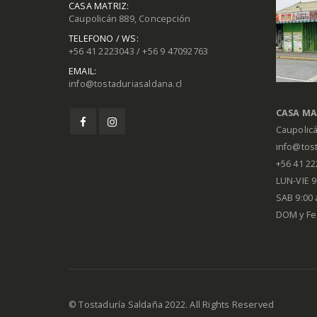
CASA MATRIZ:
Caupolicán 889, Concepción
TELEFONO / WS:
+56 41 2223043 / +56 9 47092763
EMAIL:
info@tostaduriasaldana.cl
CASA MA
Caupolic
info@tost
+56 41 2
LUN-VIE 9:
SAB 9:00 
DOM y Fe
© Tostaduría Saldaña 2022. All Rights Reserved