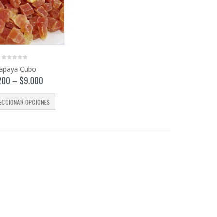
0
apaya Cubo
out
of
200
–
$
9.000
5
ECCIONAR OPCIONES