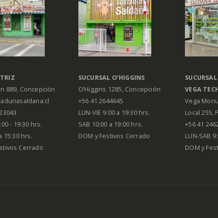
TRIZ
SUCURSAL O’HIGGINS
SUCURSAL
án 889, Concepción
O’Higgins 1285, Concepción
VEGA
TEC
aduriasaldana.cl
+56 41 2644645
Vega Monu
223043
LUN-VIE 9:00 a 19:30 hrs.
Local 255, 
00 - 19:30 hrs.
SAB 10:00 a 19:00 hrs.
+56 41 246
a 15:30 hrs.
DOM y Festivos Cerrado
LUN-SAB 9:
stivos Cerrado
DOM y Festi