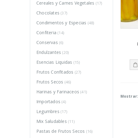
Cereales y Carnes Vegetales
(17)
Chocolates
(37)
Condimentos y Especias
(48)
Confiteria
(14)
Conservas
(6)
Endulzantes
(20)
Esencias Liquidas
(15)
Frutos Confitados
(27)
Frutos Secos
(46)
Harinas y Farinaceos
(41)
Mostrar
Importados
(4)
Legumbres
(17)
o
o
Mix Saludables
(11)
mo
mo
Pastas de Frutos Secos
(16)