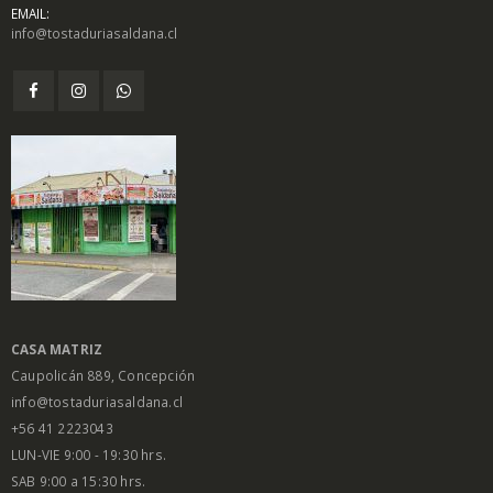
EMAIL:
info@tostaduriasaldana.cl
$
1.450
$
1.450
0
0
out
out
of
of
5
5
Salsa Inglesa
Salsa Inglesa
Gourmet Lt
Gourmet Lt
$
5.200
$
5.200
0
0
out
out
of
of
5
5
CASA MATRIZ
Caupolicán 889, Concepción
info@tostaduriasaldana.cl
+56 41 2223043
LUN-VIE 9:00 - 19:30 hrs.
SAB 9:00 a 15:30 hrs.