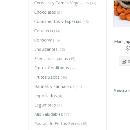
Cereales y Carnes Vegetales
(17)
Chocolates
(37)
Condimentos y Especias
(48)
Confiteria
(14)
Conservas
(6)
Maní Ja
$
Endulzantes
(20)
Esencias Liquidas
(15)
S
Frutos Confitados
(27)
Frutos Secos
(46)
Harinas y Farinaceos
(41)
Mostrar
Importados
(4)
Legumbres
(17)
o
o
Mix Saludables
(11)
mo
mo
Pastas de Frutos Secos
(16)