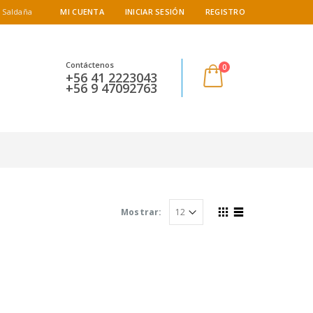
 Saldaña
MI CUENTA
INICIAR SESIÓN
REGISTRO
Contáctenos
0
+56 41 2223043
+56 9 47092763
Mostrar: