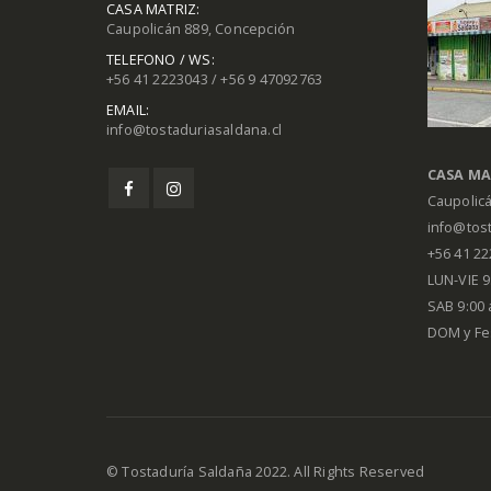
CASA MATRIZ:
Caupolicán 889, Concepción
TELEFONO / WS:
+56 41 2223043 / +56 9 47092763
EMAIL:
info@tostaduriasaldana.cl
CASA MA
Caupolic
info@tost
+56 41 2
LUN-VIE 9:
SAB 9:00 
DOM y Fe
© Tostaduría Saldaña 2022. All Rights Reserved