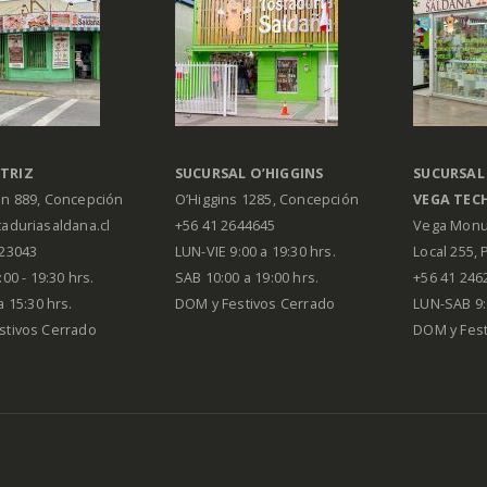
TRIZ
SUCURSAL O’HIGGINS
SUCURSAL
án 889, Concepción
O’Higgins 1285, Concepción
VEGA
TEC
aduriasaldana.cl
+56 41 2644645
Vega Monu
223043
LUN-VIE 9:00 a 19:30 hrs.
Local 255, 
00 - 19:30 hrs.
SAB 10:00 a 19:00 hrs.
+56 41 246
a 15:30 hrs.
DOM y Festivos Cerrado
LUN-SAB 9:
stivos Cerrado
DOM y Festi