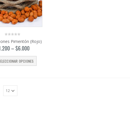
0
pones Pimentón (Rojo)
out
of
1.200
–
$
6.000
5
ELECCIONAR OPCIONES
: