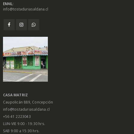
EMAIL:
info@tostaduriasaldana.cl
$
1.450
$
1.450
0
0
out
out
of
of
5
5
Salsa Inglesa
Salsa Inglesa
Gourmet Lt
Gourmet Lt
$
5.200
$
5.200
0
0
out
out
of
of
5
5
CASA MATRIZ
Caupolicán 889, Concepción
info@tostaduriasaldana.cl
+56 41 2223043
LUN-VIE 9:00 - 19:30 hrs.
SAB 9:00 a 15:30 hrs.