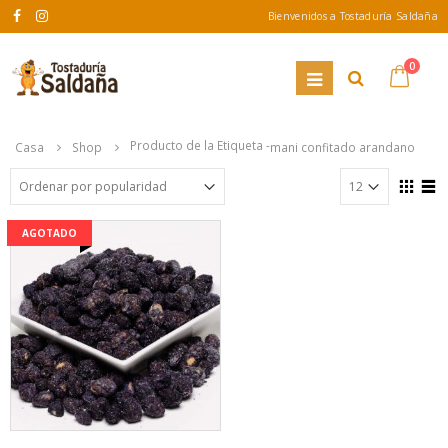
Bienvenidos a Tostaduría Saldaña
0
Producto de la Etiqueta -
Casa
Shop
mani confitado arandano
AGOTADO