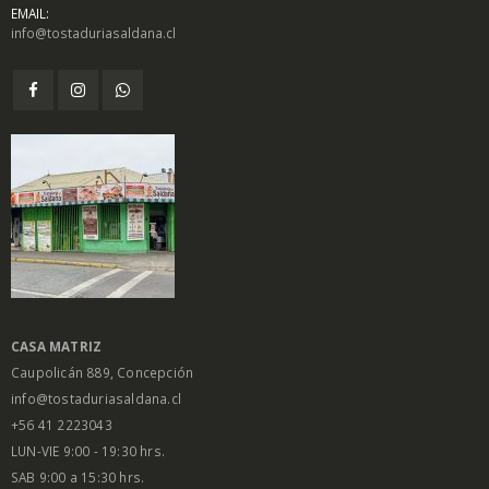
EMAIL:
info@tostaduriasaldana.cl
$
1.450
$
1.450
0
0
out
out
of
of
5
5
Salsa Inglesa
Salsa Inglesa
Gourmet Lt
Gourmet Lt
$
5.200
$
5.200
0
0
out
out
of
of
5
5
CASA MATRIZ
Caupolicán 889, Concepción
info@tostaduriasaldana.cl
+56 41 2223043
LUN-VIE 9:00 - 19:30 hrs.
SAB 9:00 a 15:30 hrs.