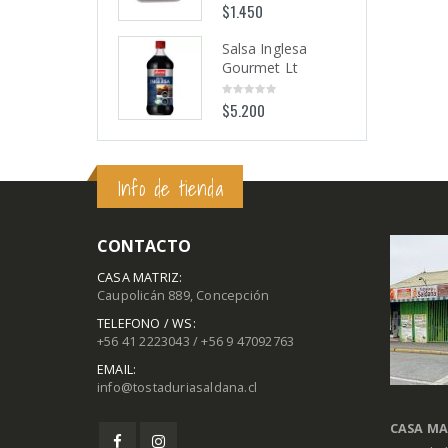
$
1.450
$
1.450
0
0
out
out
of
of
5
5
Salsa Inglesa
Salsa Inglesa
Gourmet Lt
Gourmet Lt
$
5.200
$
5.200
0
0
out
out
of
of
5
5
Info de tienda
CONTACTO
CASA MATRIZ:
Caupolicán 889, Concepción
TELEFONO / WS:
+56 41 2223043 / +56 9 47092763
EMAIL:
info@tostaduriasaldana.cl
CASA MA