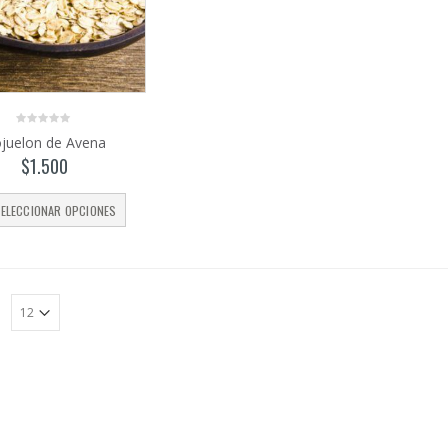
0
juelon de Avena
out
of
$
1.500
5
ELECCIONAR OPCIONES
:
Harina de
trigo
sarraceno
$
4.350
–
0