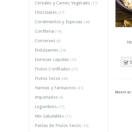
Cereales y Carnes Vegetales
(17)
Chocolates
(37)
Condimentos y Especias
(48)
Confiteria
(14)
Conservas
(6)
Ho
Endulzantes
(20)
Esencias Liquidas
(15)
S
Frutos Confitados
(27)
Frutos Secos
(46)
Harinas y Farinaceos
(41)
Mostrar
DUCTOS
PRODUCTOS
PRODUCTOS
Importados
(4)
Legumbres
(17)
Harina de
Harina de
trigo
trigo
Mix Saludables
(11)
sarraceno
sarraceno
Pastas de Frutos Secos
(16)
$
4.350
$
4.350
–
–
0
0