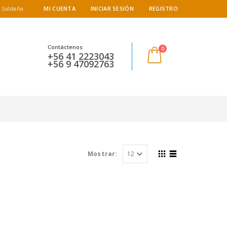
 Saldaña
MI CUENTA
INICIAR SESIÓN
REGISTRO
Contáctenos
0
+56 41 2223043
+56 9 47092763
Mostrar: