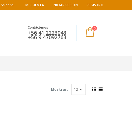
 Saldaña
MI CUENTA
INICIAR SESIÓN
REGISTRO
Contáctenos
0
+56 41 2223043
+56 9 47092763
Mostrar: