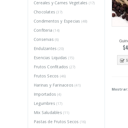
Cereales y Carnes Vegetales
(17)
Chocolates
(37)
Condimentos y Especias
(48)
Confiteria
(14)
Conservas
(6)
Guin
$
4
Endulzantes
(20)
Esencias Liquidas
(15)
S
Frutos Confitados
(27)
Frutos Secos
(46)
Harinas y Farinaceos
(41)
Mostrar
Importados
(4)
Legumbres
(17)
o
o
Mix Saludables
(11)
mo
mo
Pastas de Frutos Secos
(16)