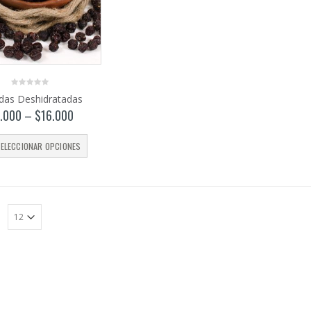
0
das Deshidratadas
out
of
.000
–
$
16.000
5
ELECCIONAR OPCIONES
: