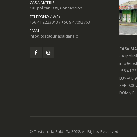
CASA MATRIZ:
Caupolicán 889, Concepción
TELEFONO / WS:
+56 41 2223043 / +56 9 47092763
EMAIL:
info@tostaduriasaldana.cl
CASA MA
Caupolic
info@tost
+56 41 2
LUN-VIE 9:
SAB 9:00 
DOM y Fe
© Tostaduría Saldaña 2022. All Rights Reserved