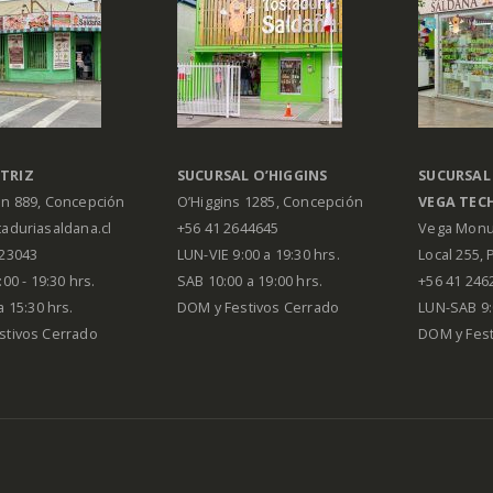
TRIZ
SUCURSAL O’HIGGINS
SUCURSAL
án 889, Concepción
O’Higgins 1285, Concepción
VEGA
TEC
aduriasaldana.cl
+56 41 2644645
Vega Monu
223043
LUN-VIE 9:00 a 19:30 hrs.
Local 255, 
00 - 19:30 hrs.
SAB 10:00 a 19:00 hrs.
+56 41 246
a 15:30 hrs.
DOM y Festivos Cerrado
LUN-SAB 9:
stivos Cerrado
DOM y Festi