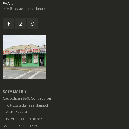
EMAIL:
info@tostaduriasaldana.cl
$
1.450
$
1.450
0
0
out
out
of
of
5
5
Salsa Inglesa
Salsa Inglesa
Gourmet Lt
Gourmet Lt
$
5.200
$
5.200
0
0
out
out
of
of
5
5
CASA MATRIZ
Caupolicán 889, Concepción
info@tostaduriasaldana.cl
+56 41 2223043
LUN-VIE 9:00 - 19:30 hrs.
SAB 9:00 a 15:30 hrs.