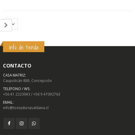
Info de tienda
CONTACTO
CASA MATRIZ:
Caupolicán 889, Concepción
TELEFONO / WS:
o
o
+56 41 2223043 / +56 9 47092763
mo
mo
EMAIL:
info@tostaduriasaldana.cl