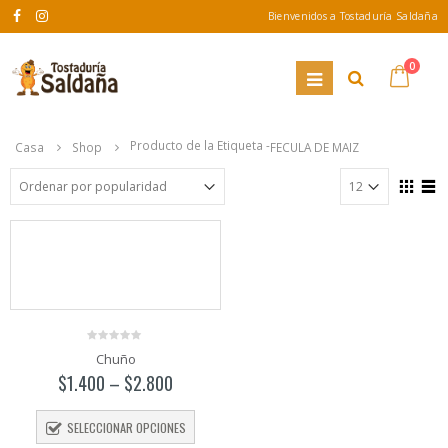
Bienvenidos a Tostaduría Saldaña
0
Producto de la Etiqueta -
Casa
Shop
FECULA DE MAIZ
0
Chuño
out
of
$
1.400
–
$
2.800
5
SELECCIONAR OPCIONES