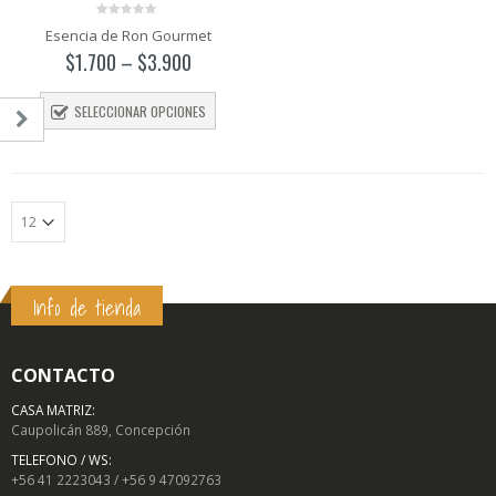
0
Esencia de Ron Gourmet
out
of
$
1.700
–
$
3.900
5
SELECCIONAR OPCIONES
Info de tienda
o
o
mo
mo
CONTACTO
CASA MATRIZ:
Caupolicán 889, Concepción
TELEFONO / WS:
+56 41 2223043 / +56 9 47092763