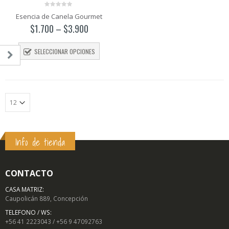
0
Esencia de Canela Gourmet
out
of
$
1.700
–
$
3.900
5
SELECCIONAR OPCIONES
Info de tienda
o
o
mo
mo
CONTACTO
CASA MATRIZ:
Caupolicán 889, Concepción
TELEFONO / WS:
+56 41 2223043 / +56 9 47092763