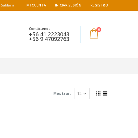
 Saldaña
MI CUENTA
INICIAR SESIÓN
REGISTRO
Contáctenos
0
+56 41 2223043
+56 9 47092763
Mostrar: