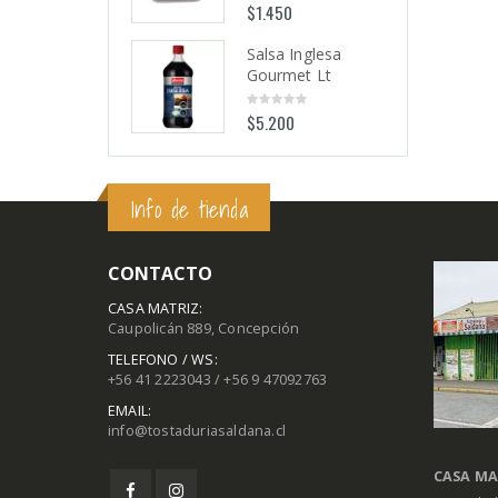
$
1.450
$
1.450
0
0
out
out
of
of
5
5
Salsa Inglesa
Salsa Inglesa
Gourmet Lt
Gourmet Lt
$
5.200
$
5.200
0
0
out
out
of
of
5
5
Info de tienda
CONTACTO
CASA MATRIZ:
Caupolicán 889, Concepción
TELEFONO / WS:
+56 41 2223043 / +56 9 47092763
EMAIL:
info@tostaduriasaldana.cl
CASA MA