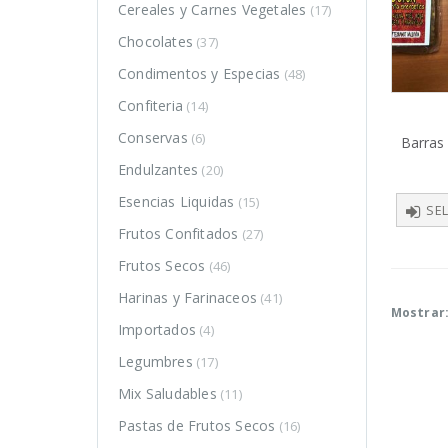
Cereales y Carnes Vegetales
(17)
Chocolates
(37)
Condimentos y Especias
(48)
Confiteria
(14)
Conservas
(6)
Barras
Endulzantes
(20)
Esencias Liquidas
(15)
SE
Frutos Confitados
(27)
Frutos Secos
(46)
Harinas y Farinaceos
(41)
Mostrar
DUCTOS
PRODUCTOS
PRODUCTOS
Importados
(4)
Legumbres
(17)
Harina de
Harina de
trigo
trigo
Mix Saludables
(11)
sarraceno
sarraceno
Pastas de Frutos Secos
(16)
$
4.350
$
4.350
–
–
0
0