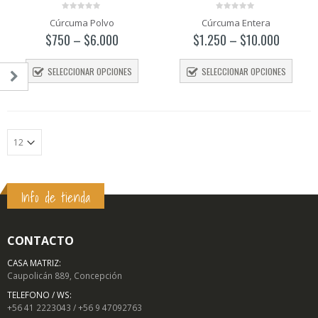
0
0
Cúrcuma Polvo
Cúrcuma Entera
out
out
of
of
$
750
–
$
6.000
$
1.250
–
$
10.000
5
5
SELECCIONAR OPCIONES
SELECCIONAR OPCIONES
Info de tienda
o
o
mo
mo
CONTACTO
CASA MATRIZ:
Caupolicán 889, Concepción
TELEFONO / WS:
+56 41 2223043 / +56 9 47092763