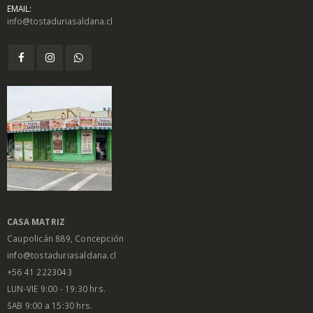
EMAIL:
info@tostaduriasaldana.cl
$
1.450
$
1.450
0
0
out
out
of
of
5
5
Salsa Inglesa
Salsa Inglesa
Gourmet Lt
Gourmet Lt
$
5.200
$
5.200
0
0
out
out
of
of
5
5
CASA MATRIZ
Caupolicán 889, Concepción
info@tostaduriasaldana.cl
+56 41 2223043
LUN-VIE 9:00 - 19:30 hrs.
SAB 9:00 a 15:30 hrs.