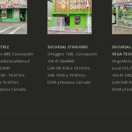
TRIZ
SUCURSAL O’HIGGINS
SUCURSAL
án 889, Concepción
O’Higgins 1285, Concepción
VEGA
TEC
aduriasaldana.cl
+56 41 2644645
Vega Monu
223043
LUN-VIE 9:00 a 19:30 hrs.
Local 255, 
00 - 19:30 hrs.
SAB 10:00 a 19:00 hrs.
+56 41 246
a 15:30 hrs.
DOM y Festivos Cerrado
LUN-SAB 9:
stivos Cerrado
DOM y Festi