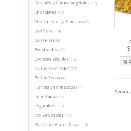
Cereales y Carnes Vegetales
(17)
Chocolates
(37)
Condimentos y Especias
(48)
Confiteria
(14)
Conservas
(6)
$
Endulzantes
(20)
Esencias Liquidas
(15)
S
Frutos Confitados
(27)
Frutos Secos
(46)
Harinas y Farinaceos
(41)
Mostrar
Importados
(4)
Legumbres
(17)
o
o
Mix Saludables
(11)
mo
mo
Pastas de Frutos Secos
(16)