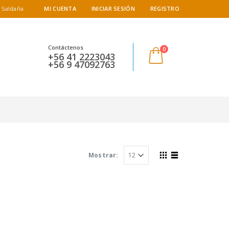
 Saldaña
MI CUENTA
INICIAR SESIÓN
REGISTRO
Contáctenos
0
+56 41 2223043
+56 9 47092763
Mostrar: