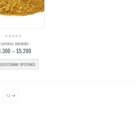
0
Comino Molido
out
of
1.300
–
$
5.200
5
ELECCIONAR OPCIONES
: