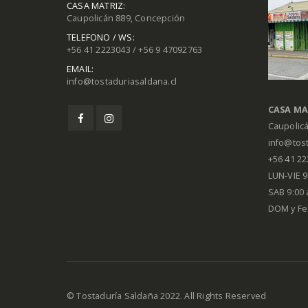
CASA MATRIZ:
Caupolicán 889, Concepción
TELEFONO / WS:
+56 41 2223043 / +56 9 47092763
EMAIL:
info@tostaduriasaldana.cl
CASA MA
Caupolic
info@tost
+56 41 2
LUN-VIE 9:
SAB 9:00 
DOM y Fe
© Tostaduría Saldaña 2022. All Rights Reserved