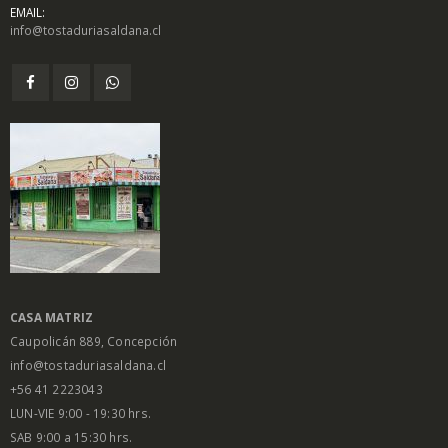
EMAIL:
info@tostaduriasaldana.cl
$
1.450
$
1.450
0
0
out
out
of
of
5
5
Salsa Inglesa
Salsa Inglesa
Gourmet Lt
Gourmet Lt
$
5.200
$
5.200
0
0
out
out
of
of
5
5
CASA MATRIZ
Caupolicán 889, Concepción
info@tostaduriasaldana.cl
+56 41 2223043
LUN-VIE 9:00 - 19:30 hrs.
SAB 9:00 a 15:30 hrs.