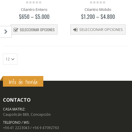
0
0
Cilantro Entero
Cilantro Molido
out
out
of
of
$
650
–
$
5.000
$
1.200
–
$
4.800
5
5
SELECCIONAR OPCIONES
SELECCIONAR OPCIONES
Info de tienda
o
o
mo
mo
CONTACTO
CASA MATRIZ:
Caupolicán 889, Concepción
TELEFONO / WS:
DUCTOS
PRODUCTOS
PRODUCTOS
+56 41 2223043 / +56 9 47092763