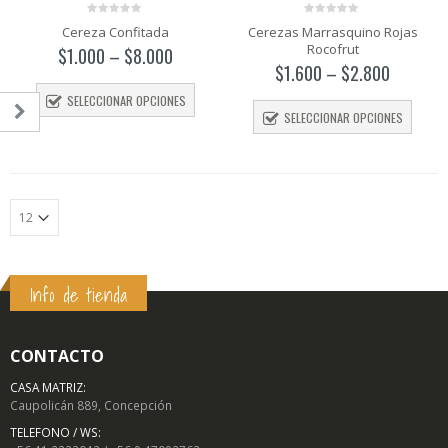
0
0
Cereza Confitada
Cerezas Marrasquino Rojas
out
out
Rocofrut
of
of
$
1.000
–
$
8.000
5
5
$
1.600
–
$
2.800
SELECCIONAR OPCIONES
SELECCIONAR OPCIONES
Info de tienda
o
o
mo
mo
CONTACTO
CASA MATRIZ:
Caupolicán 889, Concepción
TELEFONO / WS: