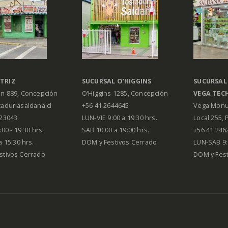
TRIZ
SUCURSAL O’HIGGINS
SUCURSAL
án 889, Concepción
O’Higgins 1285, Concepción
VEGA
TEC
aduriasaldana.cl
+56 41 2644645
Vega Monu
223043
LUN-VIE 9:00 a 19:30 hrs.
Local 255, 
00 - 19:30 hrs.
SAB 10:00 a 19:00 hrs.
+56 41 246
a 15:30 hrs.
DOM y Festivos Cerrado
LUN-SAB 9:
stivos Cerrado
DOM y Festi