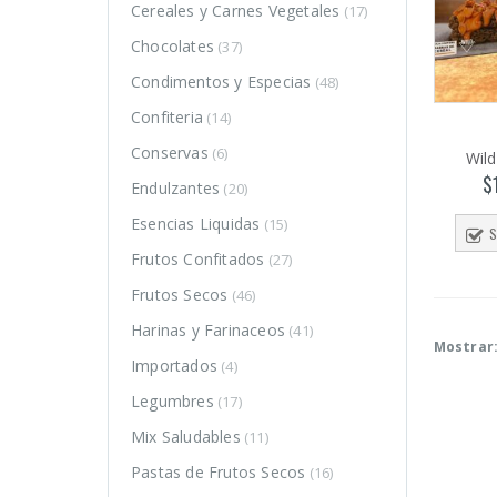
Cereales y Carnes Vegetales
(17)
Chocolates
(37)
Condimentos y Especias
(48)
Confiteria
(14)
Conservas
(6)
Wild
$
Endulzantes
(20)
Esencias Liquidas
(15)
S
Frutos Confitados
(27)
Frutos Secos
(46)
Harinas y Farinaceos
(41)
Mostrar
Importados
(4)
Legumbres
(17)
o
o
Mix Saludables
(11)
mo
mo
Pastas de Frutos Secos
(16)