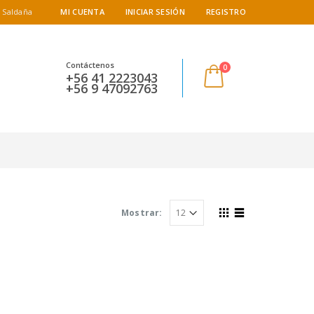
 Saldaña
MI CUENTA
INICIAR SESIÓN
REGISTRO
Contáctenos
0
+56 41 2223043
+56 9 47092763
Mostrar: