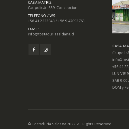
CASA MATRIZ:
Caupolicán 889, Concepción
TELEFONO / WS:
+56 41 2223043 / +56 9 47092763
EMAIL:
info@tostaduriasaldana.cl
CASA MA
Caupolic
info@tost
+56 41 2
LUN-VIE 9:
SAB 9:00 
DOM y Fe
© Tostaduría Saldaña 2022. All Rights Reserved