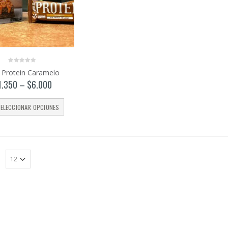
0
 Protein Caramelo
out
of
1.350
–
$
6.000
5
ELECCIONAR OPCIONES
: