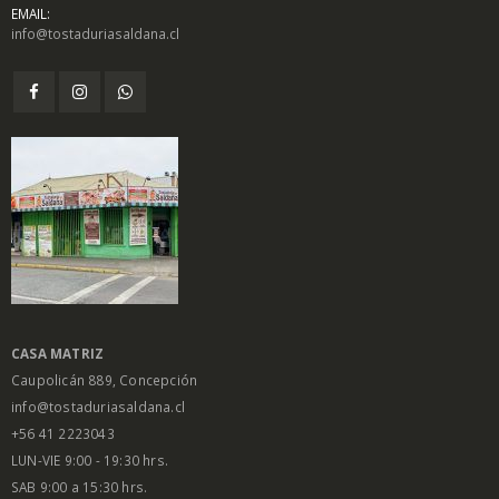
EMAIL:
info@tostaduriasaldana.cl
$
1.450
$
1.450
0
0
out
out
of
of
5
5
Salsa Inglesa
Salsa Inglesa
Gourmet Lt
Gourmet Lt
$
5.200
$
5.200
0
0
out
out
of
of
5
5
CASA MATRIZ
Caupolicán 889, Concepción
info@tostaduriasaldana.cl
+56 41 2223043
LUN-VIE 9:00 - 19:30 hrs.
SAB 9:00 a 15:30 hrs.