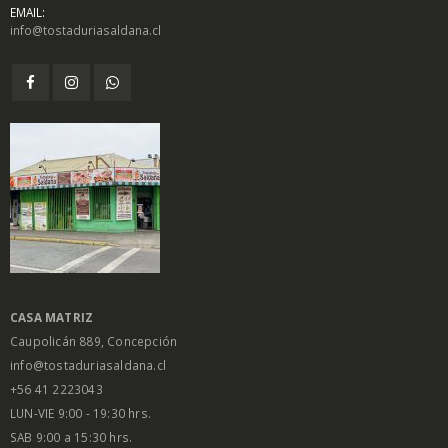
EMAIL:
info@tostaduriasaldana.cl
$
1.450
$
1.450
0
0
out
out
of
of
5
5
Salsa Inglesa
Salsa Inglesa
Gourmet Lt
Gourmet Lt
$
5.200
$
5.200
0
0
out
out
of
of
5
5
CASA MATRIZ
Caupolicán 889, Concepción
info@tostaduriasaldana.cl
+56 41 2223043
LUN-VIE 9:00 - 19:30 hrs.
SAB 9:00 a 15:30 hrs.