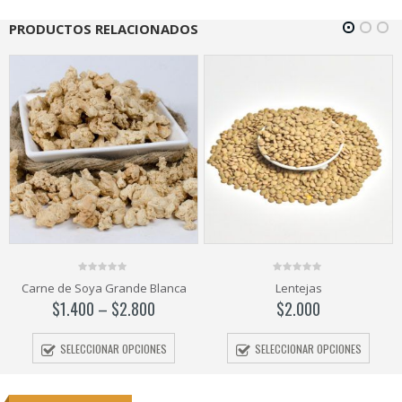
PRODUCTOS RELACIONADOS
0
0
Lentejas
Poroto Negro
out
out
of
of
$
2.000
$
1.800
5
5
SELECCIONAR OPCIONES
SELECCIONAR OPCIONES