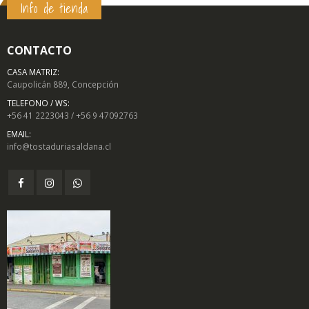
Info de tienda
CONTACTO
CASA MATRIZ:
Caupolicán 889, Concepción
TELEFONO / WS:
+56 41 2223043 / +56 9 47092763
EMAIL:
info@tostaduriasaldana.cl