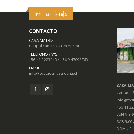
Info de tienda
CONTACTO
CASA MATRIZ:
Caupolicán 889, Concepción
TELEFONO / WS:
+56 41 2223043 / +56 9 47092763
EMAIL:
info@tostaduriasaldana.cl
CASA MA
Caupolic
info@tost
+56 41 2
LUN-VIE 9:
SAB 9:00 
DOM y Fe