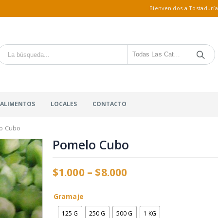
Bienvenidos a Tostaduría
Todas Las Categorías
 ALIMENTOS
LOCALES
CONTACTO
o Cubo
Pomelo Cubo
$
1.000
–
$
8.000
Gramaje
125 G
250 G
500 G
1 KG