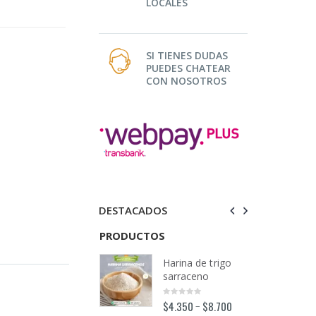
LOCALES
SI TIENES DUDAS
PUEDES CHATEAR
CON NOSOTROS
DESTACADOS
TOS
PRODUCTOS
PRODUCTOS
Harina de trigo
Harina de trigo
sarraceno
sarraceno
$
4.350
$
8.700
$
4.350
$
8.700
–
–
0
0
out
out
o