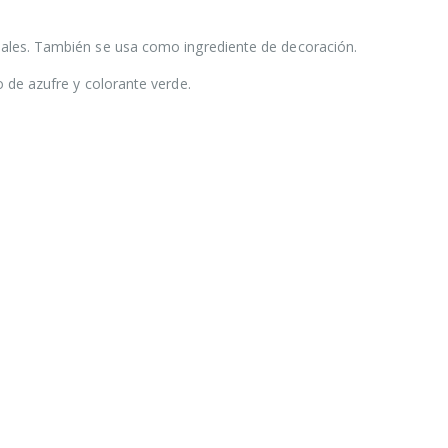
of
5
Pasta de Dátiles
250gr
ales. También se usa como ingrediente de decoración.
$
1.450
0
 de azufre y colorante verde.
out
of
5
Salsa Inglesa
Gourmet Lt
$
5.200
0
out
of
5