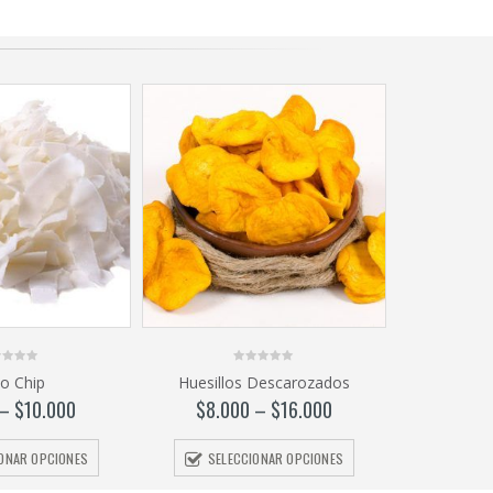
0
o Chip
Huesillos Descarozados
out
of
–
$
10.000
$
8.000
–
$
16.000
5
IONAR OPCIONES
SELECCIONAR OPCIONES