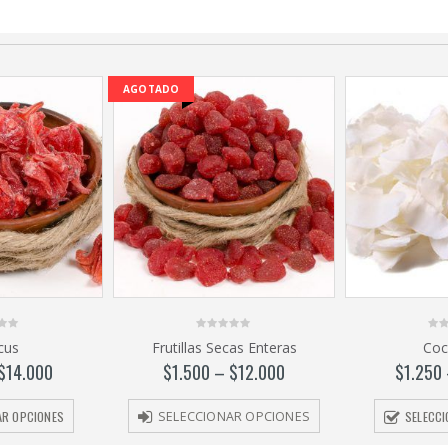
AGOTADO
0
0
cus
Frutillas Secas Enteras
Coc
out
out
of
of
$
14.000
$
1.500
–
$
12.000
$
1.250
5
5
AR OPCIONES
SELECC
SELECCIONAR OPCIONES