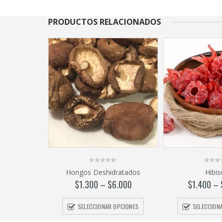
PRODUCTOS RELACIONADOS
0
0
Hongos Deshidratados
Hibis
out
out
of
of
$
1.300
–
$
6.000
$
1.400
–
5
5
SELECCIONAR OPCIONES
SELECCION