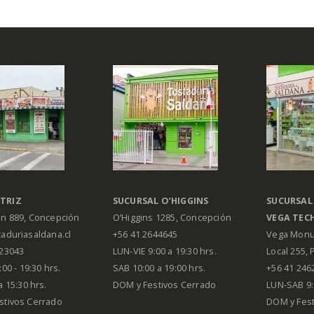
TRIZ
SUCURSAL O’HIGGINS
SUCURSAL
án 889, Concepción
O’Higgins 1285, Concepción
VEGA
TEC
aduriasaldana.cl
+56 41 2644645
Vega Monu
223043
LUN-VIE 9:00 a 19:30 hrs.
Local 255, 
00 - 19:30 hrs.
SAB 10:00 a 19:00 hrs.
+56 41 246
a 15:30 hrs.
DOM y Festivos Cerrado
LUN-SAB 9:
stivos Cerrado
DOM y Festi