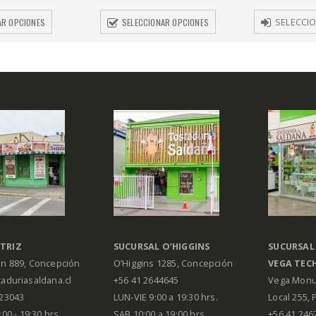
AR OPCIONES
SELECCIONAR OPCIONES
SELECCI
TRIZ
SUCURSAL O’HIGGINS
SUCURSAL
án 889, Concepción
O’Higgins 1285, Concepción
VEGA
TEC
aduriasaldana.cl
+56 41 2644645
Vega Monu
223043
LUN-VIE 9:00 a 19:30 hrs.
Local 255, 
00 - 19:30 hrs.
SAB 10:00 a 19:00 hrs.
+56 41 246