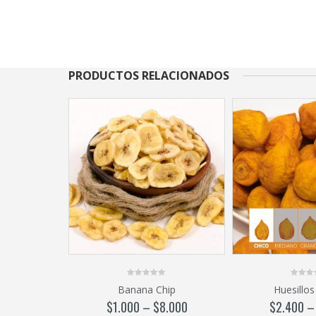
PRODUCTOS RELACIONADOS
0
0
Banana Chip
Huesillos
out
out
of
of
$
1.000
–
$
8.000
$
2.400
5
5