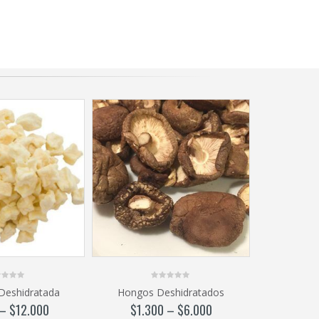
0
Deshidratada
Hongos Deshidratados
out
of
–
$
12.000
$
1.300
–
$
6.000
5