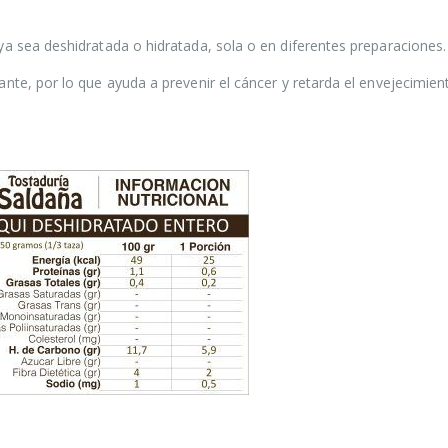
of
5
Pasta de Dátiles
250gr
 sea deshidratada o hidratada, sola o en diferentes preparaciones.
$
1.450
e, por lo que ayuda a prevenir el cáncer y retarda el envejecimient
0
out
of
5
Salsa Inglesa
Gourmet Lt
$
5.200
0
out
of
5