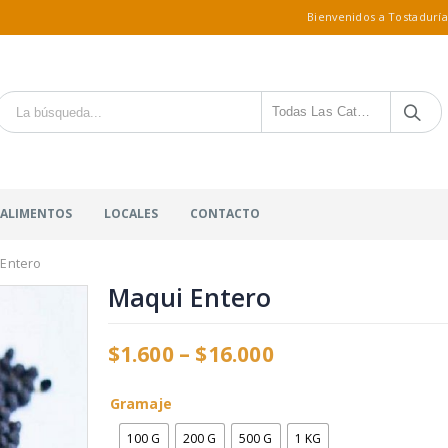
Bienvenidos a Tostaduría
Todas Las Categorías
 ALIMENTOS
LOCALES
CONTACTO
 Entero
Maqui Entero
$
1.600
–
$
16.000
Gramaje
100 G
200 G
500 G
1 KG