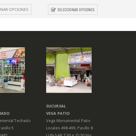
SELECCIONAR OPCIONES
ONAR OPCIONES
SUCURSAL
HADO
VEGA PATIO
mental Techado
Vega Monumental Patio
Pasillo 5
Locales 498-499, Pasillo 8
2481
LUN-SAB 7:30 a 15:30 hrs.