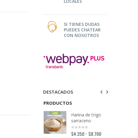
LOCALES
SI TIENES DUDAS
PUEDES CHATEAR
CON NOSOTROS
DESTACADOS
TOS
PRODUCTOS
PRODUCTOS
Harina de trigo
Harina de trigo
sarraceno
sarraceno
$
4.350
$
8.700
$
4.350
$
8.700
–
–
0
0
out
out
o