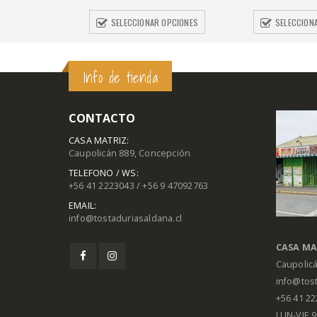
SELECCIONAR OPCIONES
SELECCION
Info de tienda
CONTACTO
CASA MATRIZ:
Caupolicán 889, Concepción
TELEFONO / WS:
+56 41 2223043 / +56 9 47092763
EMAIL:
info@tostaduriasaldana.cl
CASA MA
Caupolic
info@tost
+56 41 2
LUN-VIE 9: