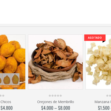
AGOTADO
0
0
 Chicos
Orejones de Membrillo
Manzana 
out
out
of
of
–
$
4.800
$
4.000
–
$
8.000
$
1.500
5
5