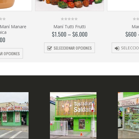
0
0
 Maní Manare
Maní Tutti Frutti
Man
out
out
ica
of
of
$
1.500
–
$
6.000
$
600
5
5
500
SELECCIONAR OPCIONES
SELECCI
AR OPCIONES