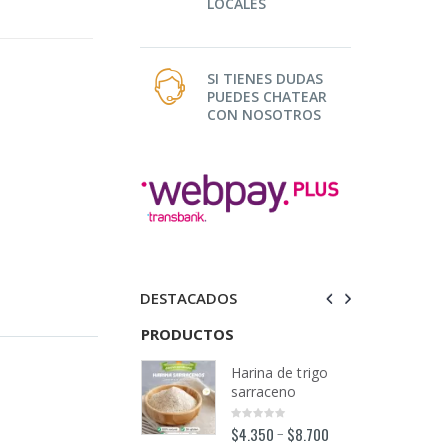
LOCALES
SI TIENES DUDAS
PUEDES CHATEAR
CON NOSOTROS
DESTACADOS
TOS
PRODUCTOS
PRODUCTOS
Harina de trigo
Harina de trigo
sarraceno
sarraceno
$
4.350
$
8.700
$
4.350
$
8.700
–
–
0
0
out
out
o