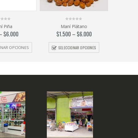
0
í Piña
Maní Plátano
out
of
–
$
6.000
$
1.500
–
$
6.000
5
SELECCIONAR OPCIONES
ONAR OPCIONES