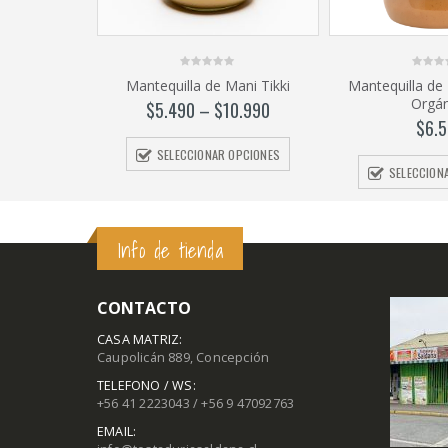
0
0
Mantequilla de Mani Tikki
Mantequilla de
out
out
Orgán
of
of
$
5.490
–
$
10.990
5
5
$
6.
SELECCIONAR OPCIONES
SELECCION
Info de tienda
CONTACTO
CASA MATRIZ:
Caupolicán 889, Concepción
TELEFONO / WS:
+56 41 2223043 / +56 9 47092763
EMAIL: