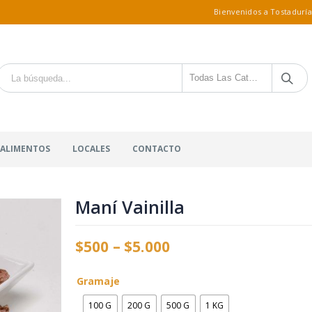
Bienvenidos a Tostaduría
Todas Las Categorías
 ALIMENTOS
LOCALES
CONTACTO
Maní Vainilla
$
500
–
$
5.000
Gramaje
100 G
200 G
500 G
1 KG