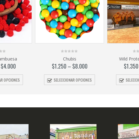
0
0
ambuesa
Chubis
Wild Prot
out
out
of
of
–
$
4.000
$
1.250
–
$
8.000
$
1.350
5
5
AR OPCIONES
SELECCIONAR OPCIONES
SELECC