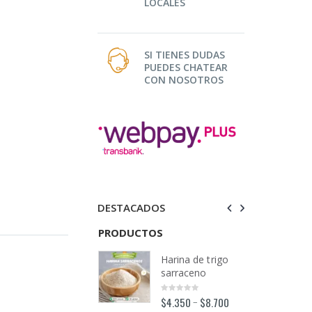
LOCALES
SI TIENES DUDAS
PUEDES CHATEAR
CON NOSOTROS
DESTACADOS
TOS
PRODUCTOS
PRODUCTOS
Harina de trigo
Harina de trigo
sarraceno
sarraceno
$
4.350
$
8.700
$
4.350
$
8.700
–
–
0
0
out
out
o