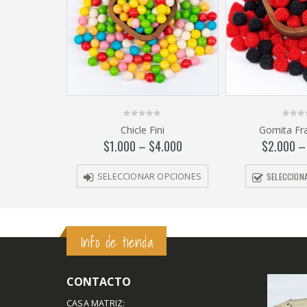
0
0
Chicle Fini
Gomita Fr
out
out
of
of
$
1.000
–
$
4.000
$
2.000
5
5
SELECCION
SELECCIONAR OPCIONES
Info de tienda
CONTACTO
CASA MATRIZ: