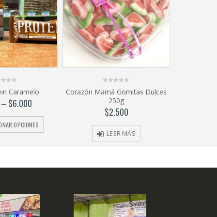
0
ein Caramelo
Corazón Mamá Gomitas Dulces
out
250g
of
–
$
6.000
5
$
2.500
IONAR OPCIONES
LEER MÁS