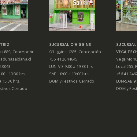
TRIZ
SUCURSAL O’HIGGINS
SUCURSAL
án 889, Concepción
O’Higgins 1285, Concepción
VEGA
TEC
aduriasaldana.cl
+56 41 2644645
Vega Monu
223043
LUN-VIE 9:00 a 19:30 hrs.
Local 255, 
00 - 19:30 hrs.
SAB 10:00 a 19:00 hrs.
+56 41 246
a 15:30 hrs.
DOM y Festivos Cerrado
LUN-SAB 9:
stivos Cerrado
DOM y Festi