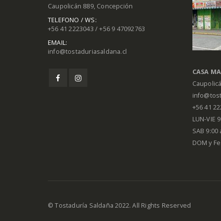
Caupolicán 889, Concepción
TELEFONO / WS:
+56 41 2223043 / +56 9 47092763
EMAIL:
info@tostaduriasaldana.cl
CASA MA
Caupolic
info@tost
+56 41 2
LUN-VIE 9:
SAB 9:00 
DOM y Fe
© Tostaduría Saldaña 2022. All Rights Reserved