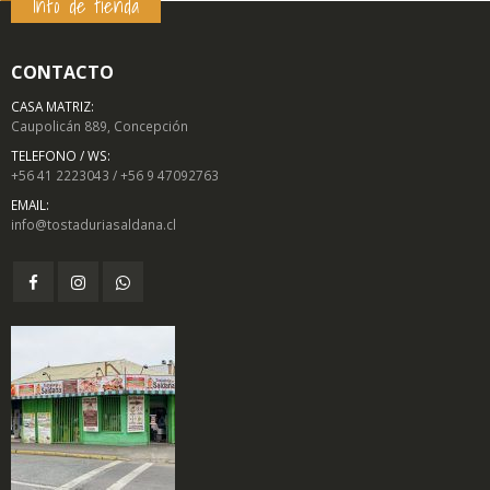
Info de tienda
CONTACTO
CASA MATRIZ:
Caupolicán 889, Concepción
TELEFONO / WS:
+56 41 2223043 / +56 9 47092763
EMAIL:
info@tostaduriasaldana.cl