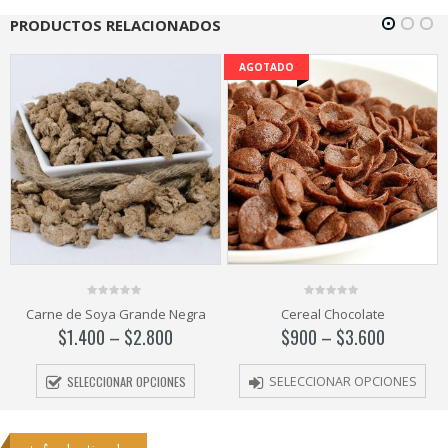
PRODUCTOS RELACIONADOS
AGOTADO
0
0
Carne de Soya Grande Negra
Cereal Chocolate
out
out
of
of
$
1.400
–
$
2.800
$
900
–
$
3.600
5
5
SELECCIONAR OPCIONES
SELECCIONAR OPCIONES