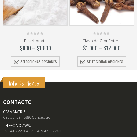
0
0
Bicarbonato
Clavo de Olor Entero
out
out
of
of
$
800
–
$
1.600
$
1.000
–
$
12.000
5
5
SELECCIONAR OPCIONES
SELECCIONAR OPCIONES
Info de tienda
CONTACTO
CASA MATRIZ:
Caupolicán 889, Concepción
TELEFONO / WS:
+56 41 2223043 / +56 9 47092763