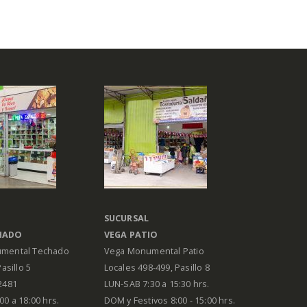
SUCURSAL
HADO
VEGA PATIO
mental Techado
Vega Monumental Patio
Pasillo 5
Locales 498-499, Pasillo 8
2481
LUN-SAB 7:30 a 15:30 hrs.
00 a 18:00 hrs.
DOM y Festivos 8:00 - 15:00 hrs.