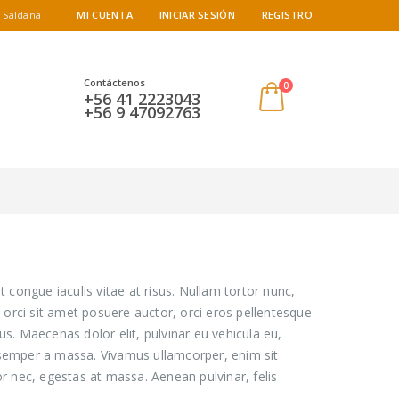
 Saldaña
MI CUENTA
INICIAR SESIÓN
REGISTRO
Contáctenos
0
+56 41 2223043
+56 9 47092763
t congue iaculis vitae at risus. Nullam tortor nunc,
 orci sit amet posuere auctor, orci eros pellentesque
s. Maecenas dolor elit, pulvinar eu vehicula eu,
e, semper a massa. Vivamus ullamcorper, enim sit
r nec, egestas at massa. Aenean pulvinar, felis