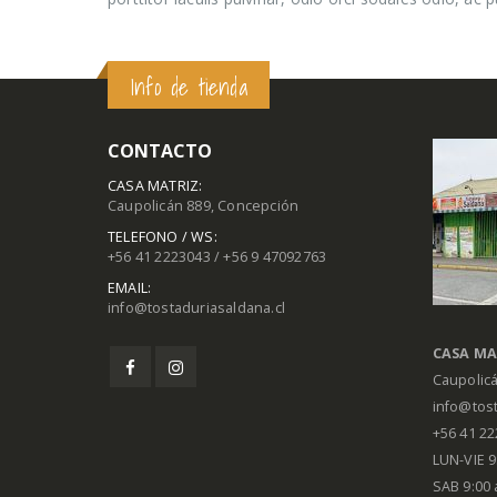
Info de tienda
CONTACTO
CASA MATRIZ:
Caupolicán 889, Concepción
TELEFONO / WS:
+56 41 2223043 / +56 9 47092763
EMAIL:
info@tostaduriasaldana.cl
CASA MA
Caupolic
info@tost
+56 41 2
LUN-VIE 9:
SAB 9:00 