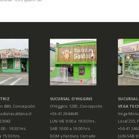
TRIZ
SUCURSAL O’HIGGINS
SUCURSAL
án 889, Concepción
O’Higgins 1285, Concepción
VEGA
TEC
aduriasaldana.cl
+56 41 2644645
Vega Monu
223043
LUN-VIE 9:00 a 19:30 hrs.
Local 255, 
00 - 19:30 hrs.
SAB 10:00 a 19:00 hrs.
+56 41 246
a 15:30 hrs.
DOM y Festivos Cerrado
LUN-SAB 9: