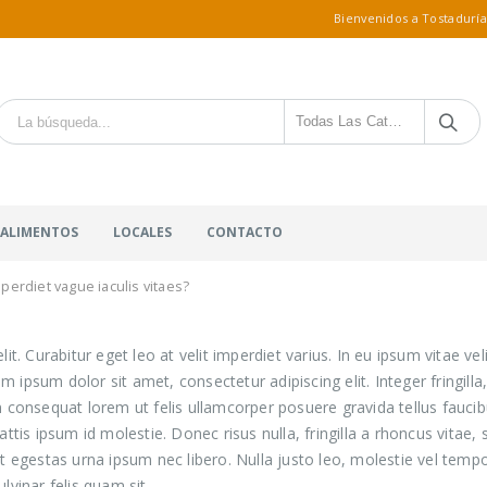
Bienvenidos a Tostaduría
Todas Las Categorías
 ALIMENTOS
LOCALES
CONTACTO
mperdiet vague iaculis vitaes?
t. Curabitur eget leo at velit imperdiet varius. In eu ipsum vitae veli
psum dolor sit amet, consectetur adipiscing elit. Integer fringilla,
 consequat lorem ut felis ullamcorper posuere gravida tellus faucibu
ttis ipsum id molestie. Donec risus nulla, fringilla a rhoncus vita
t egestas urna ipsum nec libero. Nulla justo leo, molestie vel tempo
ulvinar felis quam sit.