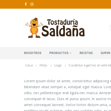
NOSOTROS
PRODUCTOS
RECETAS
SUPER
Casa
FAQs
Logo
Curabitur eget leo at velit i
Lorem ipsum dolor sit amet, consectetur adipiscing eli
bibendum vitae semper a, volutpat eget massa. Lorem i
odio, nec pellentesque erat ligula nec massa. Aenean
consequat et lacus. Duis et purus ipsum. In auctor ma
amet consequat laoreet, tortor tortor dictum urna, u
porttitor iaculis pulvinar, odio orci sodales odio, ac p