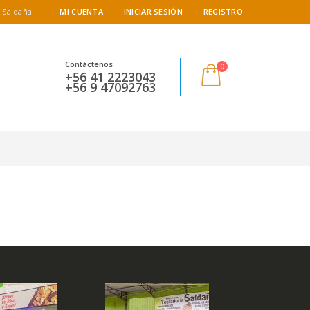
 Saldaña
MI CUENTA
INICIAR SESIÓN
REGISTRO
Contáctenos
0
+56 41 2223043
+56 9 47092763