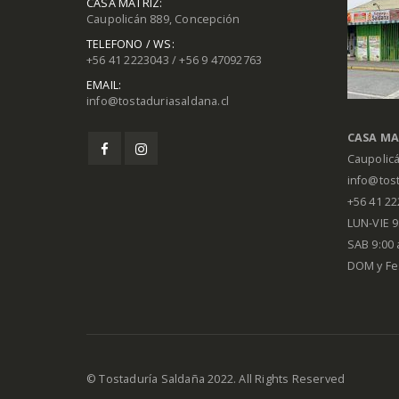
CASA MATRIZ:
Caupolicán 889, Concepción
TELEFONO / WS:
+56 41 2223043 / +56 9 47092763
EMAIL:
info@tostaduriasaldana.cl
CASA MA
Caupolic
info@tost
+56 41 2
LUN-VIE 9:
SAB 9:00 
DOM y Fe
© Tostaduría Saldaña 2022. All Rights Reserved