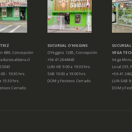
TRIZ
SUCURSAL O’HIGGINS
SUCURSAL
án 889, Concepción
O’Higgins 1285, Concepción
VEGA
TEC
aduriasaldana.cl
+56 41 2644645
Vega Monu
223043
LUN-VIE 9:00 a 19:30 hrs.
Local 255, 
00 - 19:30 hrs.
SAB 10:00 a 19:00 hrs.
+56 41 246
a 15:30 hrs.
DOM y Festivos Cerrado
LUN-SAB 9:
stivos Cerrado
DOM y Festi