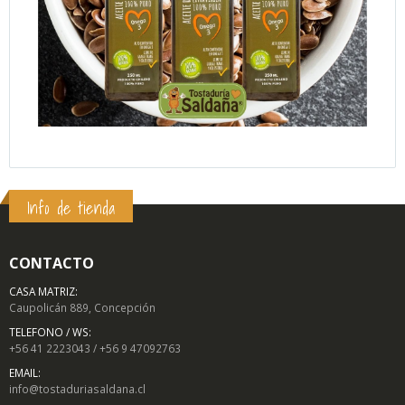
Info de tienda
CONTACTO
CASA MATRIZ:
Caupolicán 889, Concepción
TELEFONO / WS:
+56 41 2223043 / +56 9 47092763
EMAIL:
info@tostaduriasaldana.cl