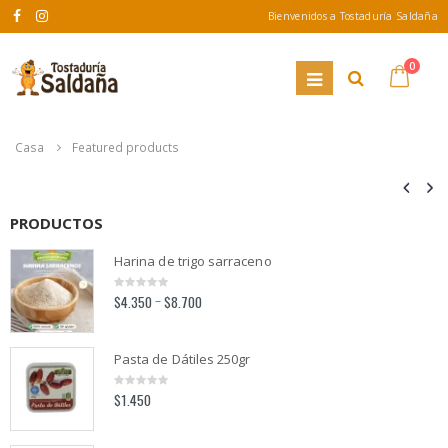
Bienvenidos a Tostaduría Saldaña
0
Casa
Featured products
PRODUCTOS
Harina de trigo sarraceno
$
4.350
$
8.700
–
0
out
of
5
Pasta de Dátiles 250gr
$
1.450
0
out
of
5