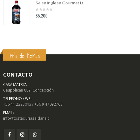
Salsa Inglesa Gourmet Lt
$
5.200
0
out
of
5
Info de tienda
CONTACTO
CASA MATRIZ:
Caupolicán 889, Concepción
TELEFONO / WS:
+56 41 2223043 / +56 9 47092763
EMAIL:
info@tostaduriasaldana.cl