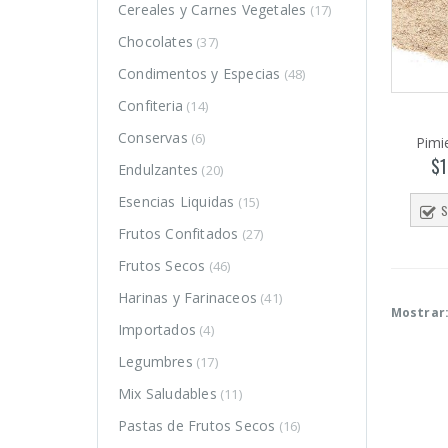
Cereales y Carnes Vegetales
(17)
Chocolates
(37)
Condimentos y Especias
(48)
Confiteria
(14)
Conservas
(6)
Pimi
$
1
Endulzantes
(20)
Esencias Liquidas
(15)
S
Frutos Confitados
(27)
Frutos Secos
(46)
Harinas y Farinaceos
(41)
Mostrar
Importados
(4)
Legumbres
(17)
o
o
Mix Saludables
(11)
mo
mo
Pastas de Frutos Secos
(16)