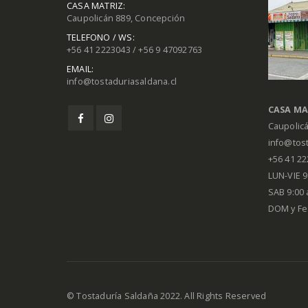
CASA MATRIZ:
Caupolicán 889, Concepción
TELEFONO / WS:
+56 41 2223043 / +56 9 47092763
EMAIL:
info@tostaduriasaldana.cl
CASA MA
Caupolic
info@tost
+56 41 2
LUN-VIE 9:
SAB 9:00 
DOM y Fe
© Tostaduría Saldaña 2022. All Rights Reserved