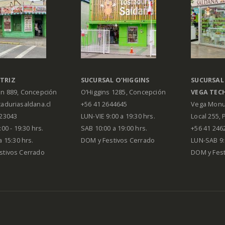
TRIZ
SUCURSAL O’HIGGINS
SUCURSAL
án 889, Concepción
O’Higgins 1285, Concepción
VEGA
TEC
aduriasaldana.cl
+56 41 2644645
Vega Monu
223043
LUN-VIE 9:00 a 19:30 hrs.
Local 255, 
00 - 19:30 hrs.
SAB 10:00 a 19:00 hrs.
+56 41 246
a 15:30 hrs.
DOM y Festivos Cerrado
LUN-SAB 9:
stivos Cerrado
DOM y Festi