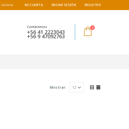
 Saldaña
MI CUENTA
INICIAR SESIÓN
REGISTRO
Contáctenos
0
+56 41 2223043
+56 9 47092763
Mostrar: