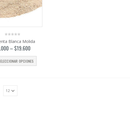
0
enta Blanca Molida
out
of
.000
–
$
19.600
5
ELECCIONAR OPCIONES
: