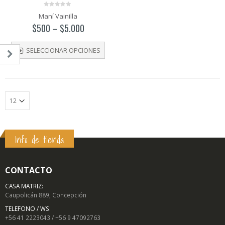
0
Maní Vainilla
out
of
$
500
–
$
5.000
5
SELECCIONAR OPCIONES
Info de tienda
o
o
mo
mo
CONTACTO
CASA MATRIZ:
Caupolicán 889, Concepción
TELEFONO / WS:
DUCTOS
PRODUCTOS
PRODUCTOS
+56 41 2223043 / +56 9 47092763