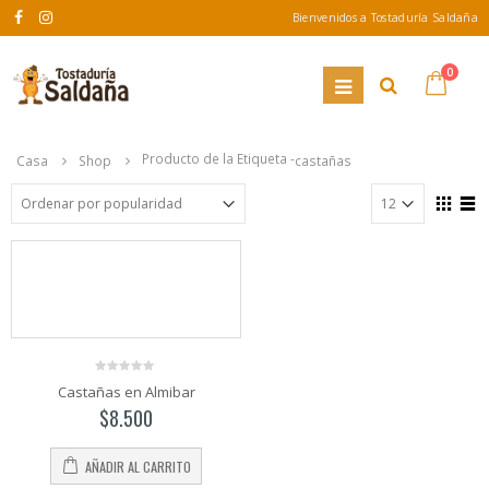
Bienvenidos a Tostaduría Saldaña
0
Producto de la Etiqueta -
Casa
Shop
castañas
0
Castañas en Almibar
out
of
$
8.500
5
AÑADIR AL CARRITO