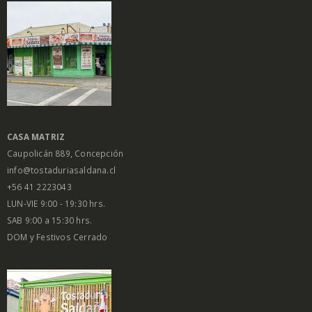
$
1.450
$
1.450
0
0
out
out
of
of
5
5
Salsa Inglesa
Salsa Inglesa
Gourmet Lt
Gourmet Lt
$
5.200
$
5.200
0
0
out
out
of
of
5
5
CASA MATRIZ
Caupolicán 889, Concepción
info@tostaduriasaldana.cl
+56 41 2223043
LUN-VIE 9:00 - 19:30 hrs.
SAB 9:00 a 15:30 hrs.
DOM y Festivos Cerrado