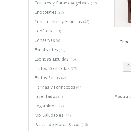
Cereales y Carnes Vegetales
(17)
Chocolates
(37)
Condimentos y Especias
(48)
Confiteria
(14)
Conservas
(6)
Choco
Endulzantes
(20)
Esencias Liquidas
(15)
Frutos Confitados
(27)
Frutos Secos
(46)
Harinas y Farinaceos
(41)
DUCTOS
PRODUCTOS
PRODUCTOS
Importados
(4)
Mostrar
Legumbres
(17)
Harina de
Harina de
trigo
trigo
Mix Saludables
(11)
sarraceno
sarraceno
Pastas de Frutos Secos
(16)
$
4.350
$
4.350
–
–
0
0