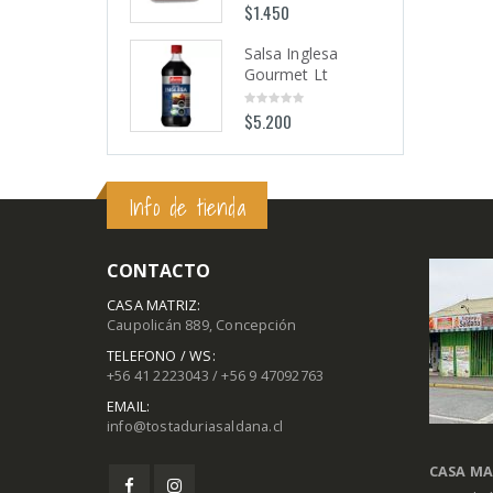
$
1.450
$
1.450
0
0
out
out
of
of
5
5
Salsa Inglesa
Salsa Inglesa
Gourmet Lt
Gourmet Lt
$
5.200
$
5.200
0
0
out
out
of
of
5
5
Info de tienda
CONTACTO
CASA MATRIZ:
Caupolicán 889, Concepción
TELEFONO / WS:
+56 41 2223043 / +56 9 47092763
EMAIL:
info@tostaduriasaldana.cl
CASA MA