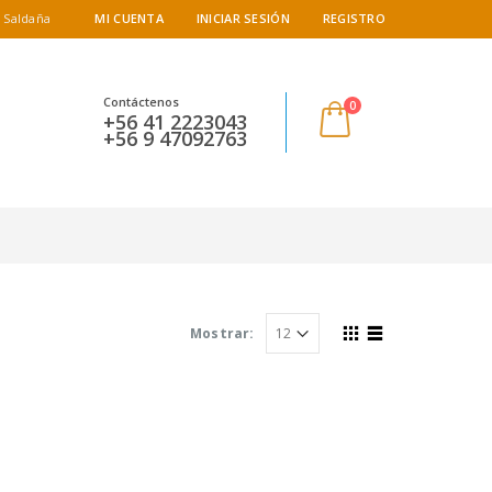
 Saldaña
MI CUENTA
INICIAR SESIÓN
REGISTRO
Contáctenos
0
+56 41 2223043
+56 9 47092763
Mostrar: