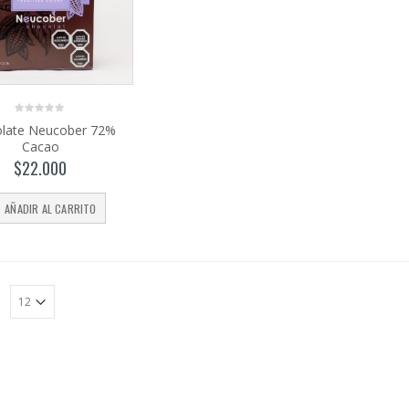
0
late Neucober 72%
out
Cacao
of
5
$
22.000
AÑADIR AL CARRITO
:
Harina de
trigo
sarraceno
$
4.350
–
0